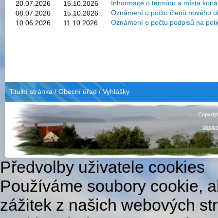
Inhormace o termínu a místa koná
20.07.2026
15.10.2026
Oznámení o počtu členů nového ob
08.07.2026
15.10.2026
Oznámení o počtu podpisů na peti
10.06.2026
11.10.2026
Titulní stránka
/
Obecní úřad
/
Vyhlášky
Copyrig
design
Předvolby uživatele cookies
Používáme soubory cookie, ab
zážitek z našich webových st