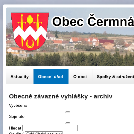
Aktuality
Obecní úřad
O obci
Spolky & sdružení
Obecně závazné vyhlášky - archiv
Vyvěšeno
Sejmuto
Hledat
Odvětví