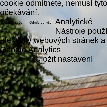
cookie odmítnete, nemusí tyt
očekávání.
Analytické
Přijmout vše
Odmítnout vše
Nástroje použ
efektivity webových stránek a
Google Analytics
Uložit nastavení
OK
Odmítnout