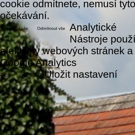
cookie odmítnete, nemusí tyt
očekávání.
Analytické
Přijmout vše
Odmítnout vše
Nástroje použ
efektivity webových stránek a
Google Analytics
Uložit nastavení
OK
Odmítnout