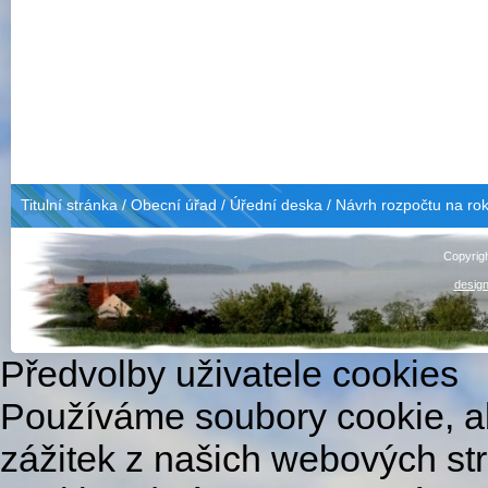
Titulní stránka
/
Obecní úřad
/
Úřední deska
/
Návrh rozpočtu na ro
Copyrig
design
Předvolby uživatele cookies
Používáme soubory cookie, ab
zážitek z našich webových st